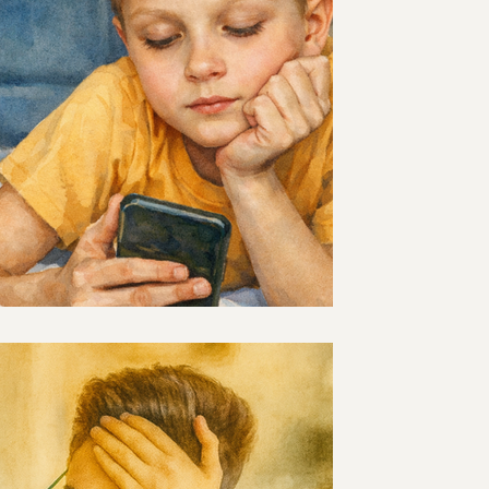
איך ללמד אותם להקשיב
שמאחורי המילים?
לפעמים זה קורה דווקא ברגעים הכי יומיומי
מפגש משפחתי שגרתי, כשמשהו באינטרא
עובד. הילד יושב רגוע, שקוע עם ספר או בט
בסדר, אבל יש תחושה שהוא נמצא קצת ליד
לא מבחין שחבר ניסה ליצור איתו קשר עין,
שינתה כיוון וכשמישהו פתאום פונה אליו, ה
פשוט כי הוציאו אותו מהריכוז העמוק שבו הי
בקבוצה ילד כזה, נקרא לו גיא (שם בדוי). ג
להקשיב לקצב החברתי: 
מופנמות או חרדה חברת