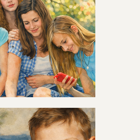
לבנות ביטחון חברתי מ
הופך לזהות
לא תמיד זה סיפור גדול של חרם או השפל
שקט יותר: בדיחה שחוזרת על חשבונם, 
אחד מהרגעים האלה אולי חולף, אבל כשהם
באמת נעלמים, הם נשארים בפנים. ובאיזש
שאומרים לנו: "הם לא מספרים כלום, אבל
חוזרים הביתה קצת יותר שקטים, קצת יותר
פענוח סיטואציות חברתי