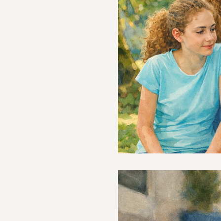
חדש: כשהקושי
ה. לפעמים יש משהו אחר,
קבוצת וואטסאפ שנפתחת
בלעדיהם, התעלמות קטנה בהפסקה, מבט מהצד שמתפרש כזלזול. כל
 חוזרים שוב ושוב - הם לא
הו שלב זה כבר לא רק משהו
שקרה בכיתה, אלא משהו שהם מתחילים לחשוב על עצמם. יש הורים
 אני רואה שמשהו השתנה". הם
 מכונסים, כאילו סוחבים אית
ות אצל ילדים: