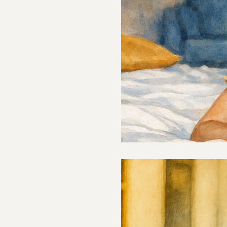
 למנגינה
ים - אחר צהריים בגינה, או
קציה החברתית פשוט לא
לפון שלו, על פניו הכל נראה
 המציאות ולא בתוכה. הוא
 הוא לא קולט שהשיחה לידו
וא עלול להגיב בקוצר רוח,
ה שרוי. היה לנו לא מזמן
יא ה
ביישנות,
ית אצל ילדים