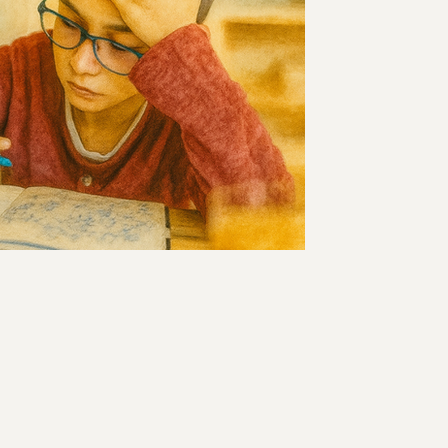
ונוער?
כשאנחנו מתבוננים בילד/ה או במתבגר/ת 
לעיתים קרובות את ה"שקט" שלהם. לפעמים
מישהו שטוב לו בעולמו הפנימי; ולפעמים ז
חלק מהסביבה, אבל נתקל בהססנות או בקו
האתגר שלנו הוא לא "לדחוף" אותם להתחב
הפנימי שלהם. ככל שנדייק את הבנת הקצב
מדובר בנטייה טבעית או במצב של חרדה ח
תמיכה שמתאימה למי שהם באמת. בין סגנ