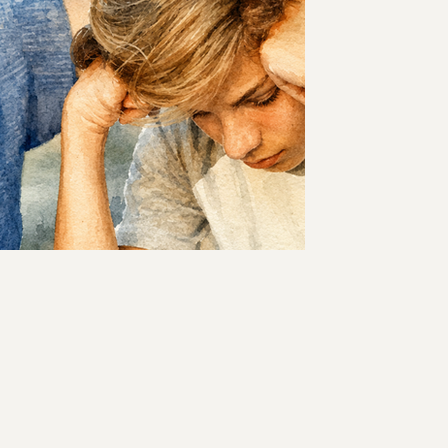
הילד חוזר הביתה ואומר שהיה "בסדר", א
רגעים בהורות בהם אנחנו רואים דברים שה
מבינים סיטואציות שהוא עדין לא מבין, מזה
ובאותו זמן גם מרגישים דאגה, כאב, אי נו
או לא? אולי בעצם זו לא השאלה הנכונ
כדאי להביא? ההבדל בין התערבות שמחל
שנוכחת לידו יש התערבות שבעצם מחליפה את הי