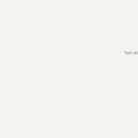
צג הכול