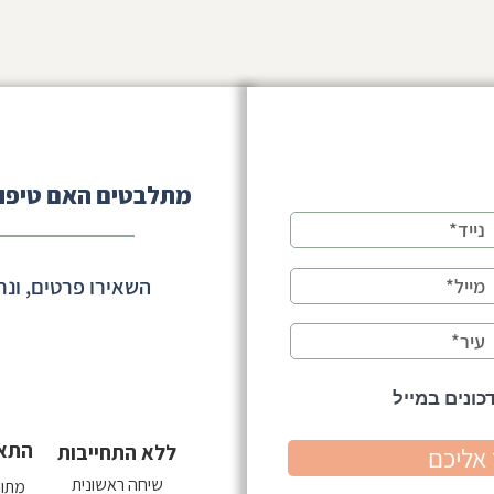
מתלבטים האם טיפול
בכיתות א-ב - מתי
"לא אכפת לי מחברים" | האם זו
נובע רק מהסתגלות?
באמת בחירה - או דרך להגן על
הלב?
השאירו פרטים, ונח
כונים במייל
התא
ללא התחייבות
אליכם
שיחה ראשונית
מתוך 18 קב