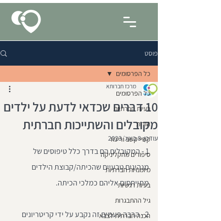
פוסט
כל הפרסומים
מרכז חברותא
כל הפרסומים
10 דברים שכדאי לדעת על ילדים
בעיות חברתיות
מקובלים והשתייכות חברתית
הורות
עודכן:
8 באוג׳ 2023
קשיי קשב וריכוז
1 - המקובלים הם בדרך כלל טיפוסים של 
סיפורים מהקליניקה
מנהיגים טבעיים שהכיתה/קבוצת הילדים 
מיומנויות חברתיות
מתייחסים אליהם כמלכי הכיתה.
בעיות רגשיות
גיל ההתבגרות
2 - הרבה פעמים זה נקבע על ידי קריטריונים 
הכנה חברתית לצבא