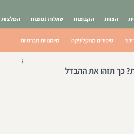
ת
הצוות
הקבוצות
שאלות נפוצות
המלצות
יכוז
סיפורים מהקליניקה
מיומנויות חברתיות
א
צעירים 18-25
ת? כך תזהו את ההבדל