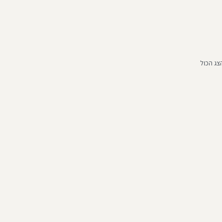
צג הכול