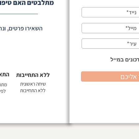
מתלבטים האם טיפול
בכיתות א-ב - מתי
"לא אכפת לי מחברים" | האם זו
נובע רק מהסתגלות?
באמת בחירה - או דרך להגן על
הלב?
השאירו פרטים, ונח
כונים במייל
התא
ללא התחייבות
אליכם
שיחה ראשונית
מתוך 18 קב
ללא התחייבות
לפי 